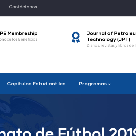
Contáctanos
PE Membreship
Journal of Petrole
onoce los Beneficios
Technology (JPT)
Diarios, revistas y libros de l
Capítulos Estudiantiles
Programas
nato de Fútbol 201