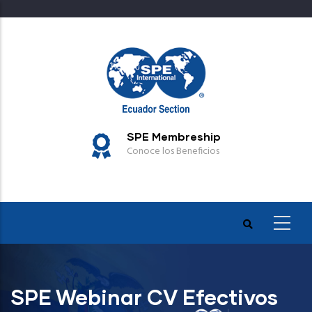
Pasar
al
contenido
principal
SPE Membreship
Conoce los Beneficios
SPE Webinar CV Efectivos