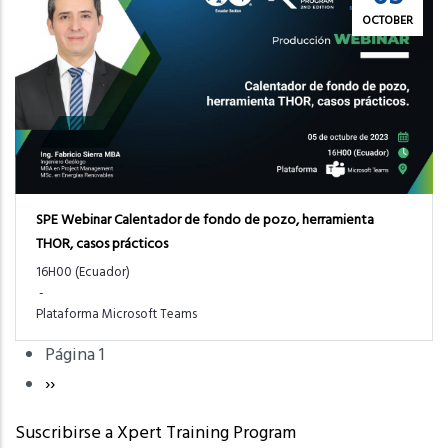
OCTOBER
SPE Webinar Calentador de fondo de pozo, herramienta
THOR, casos prácticos
16H00 (Ecuador)
-
Plataforma Microsoft Teams
Paginación
Página 1
Página
››
Siguiente
Suscribirse a Xpert Training Program