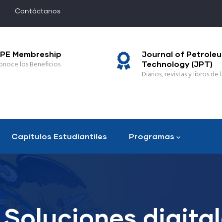
Contáctanos
PE Membreship
Journal of Petrole
onoce los Beneficios
Technology (JPT)
Diarios, revistas y libros de l
Capítulos Estudiantiles
Programas
Soluciones digital