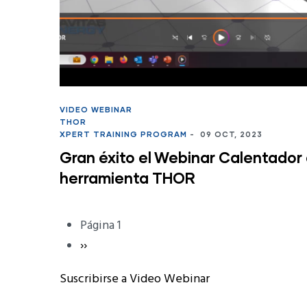
VIDEO WEBINAR
THOR
XPERT TRAINING PROGRAM
-
09 OCT, 2023
Gran éxito el Webinar Calentador
herramienta THOR
Paginación
Página 1
Página
››
Siguiente
Suscribirse a Video Webinar