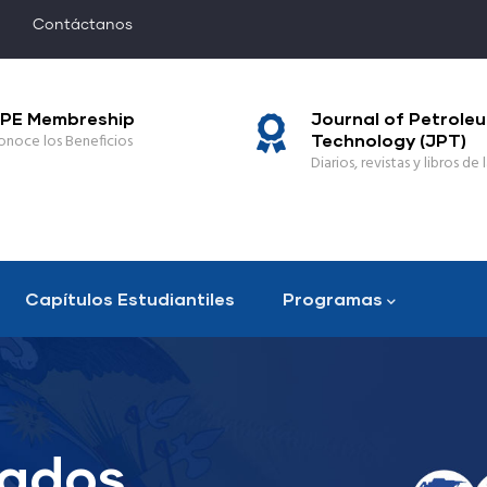
Contáctanos
PE Membreship
Journal of Petrole
onoce los Beneficios
Technology (JPT)
Diarios, revistas y libros de l
Capítulos Estudiantiles
Programas
zados