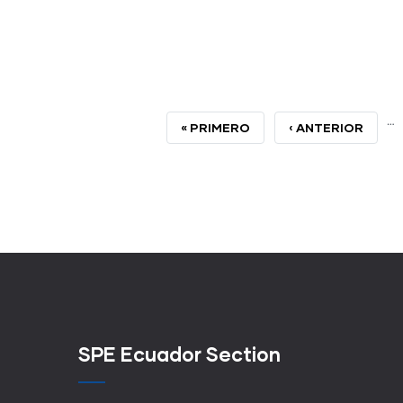
…
PRIMERA
« PRIMERO
PÁGINA
‹ ANTERIOR
PÁGINA
ANTERIOR
SPE Ecuador Section