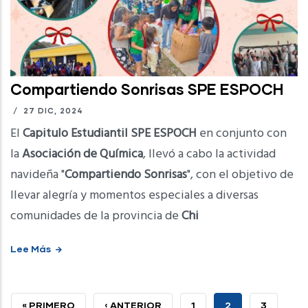
Compartiendo Sonrisas SPE ESPOCH
/
27 DIC, 2024
El
Capitulo Estudiantil SPE ESPOCH
en conjunto con
la
Asociación de Química
, llevó a cabo la actividad
navideña "
Compartiendo Sonrisas
", con el objetivo de
llevar alegría y momentos especiales a diversas
comunidades de la provincia de
Chi
Lee Más
PRIMERA
« PRIMERO
PÁGINA
‹ ANTERIOR
PAGE
1
CURRENT
2
PAGE
3