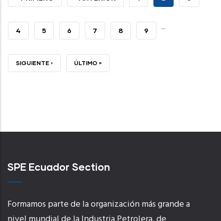
PÁGINA
ANTERIOR
PAGE
…
PAGE
4
PAGE
5
PAGE
6
PAGE
7
PAGE
8
PAGE
9
PÁGINA
SIGUIENTE ›
ÚLTIMA
ÚLTIMO »
SIGUIENTE
PÁGINA
SPE Ecuador Section
Formamos parte de la organización más grande a
nivel mundial de la Industria Petrolera, de